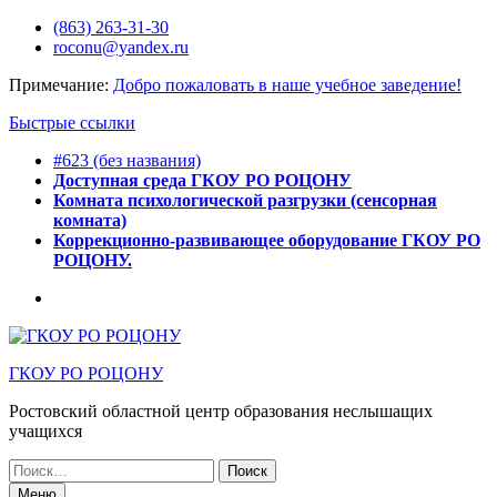
Перейти
(863) 263-31-30
к
roconu@yandex.ru
содержимому
Примечание:
Добро пожаловать в наше учебное заведение!
Быстрые ссылки
#623 (без названия)
Доступная среда ГКОУ РО РОЦОНУ
Комната психологической разгрузки (сенсорная
комната)
Коррекционно-развивающее оборудование ГКОУ РО
РОЦОНУ.
Горячее
питание
ГКОУ РО РОЦОНУ
Ростовский областной центр образования неслышащих
учащихся
Искать:
Меню