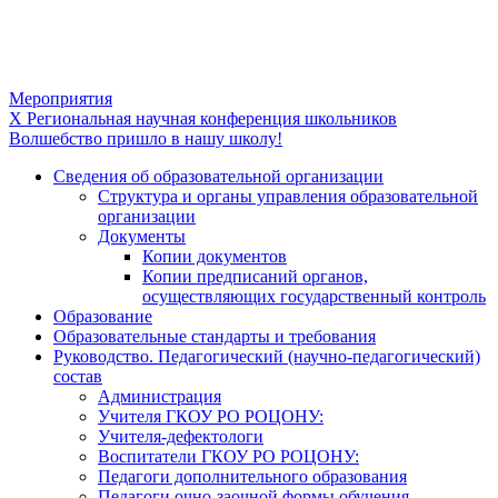
Мероприятия
Навигация
X Региональная научная конференция школьников
Волшебство пришло в нашу школу!
по
Сведения об образовательной организации
записям
Структура и органы управления образовательной
организации
Документы
Копии документов
Копии предписаний органов,
осуществляющих государственный контроль
Образование
Образовательные стандарты и требования
Руководство. Педагогический (научно-педагогический)
состав
Администрация
Учителя ГКОУ РО РОЦОНУ:
Учителя-дефектологи
Воспитатели ГКОУ РО РОЦОНУ:
Педагоги дополнительного образования
Педагоги очно-заочной формы обучения