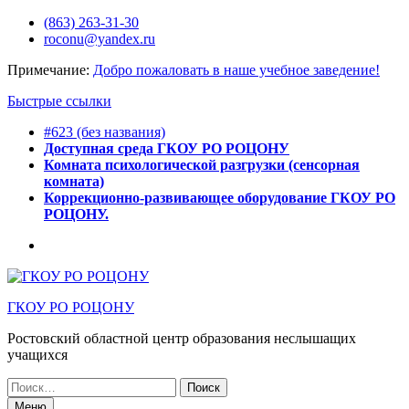
Перейти
(863) 263-31-30
к
roconu@yandex.ru
содержимому
Примечание:
Добро пожаловать в наше учебное заведение!
Быстрые ссылки
#623 (без названия)
Доступная среда ГКОУ РО РОЦОНУ
Комната психологической разгрузки (сенсорная
комната)
Коррекционно-развивающее оборудование ГКОУ РО
РОЦОНУ.
Горячее
питание
ГКОУ РО РОЦОНУ
Ростовский областной центр образования неслышащих
учащихся
Искать:
Меню