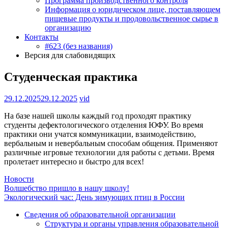
Программа производственного контроля
Информация о юридическом лице, поставляющем
пищевые продукты и продовольственное сырье в
организацию
Контакты
#623 (без названия)
Версия для слабовидящих
Студенческая практика
29.12.2025
29.12.2025
vid
На базе нашей школы каждый год проходят практику
студенты дефектологического отделения ЮФУ. Во время
практики они учатся коммуникации, взаимодействию,
вербальным и невербальным способам общения. Применяют
различные игровые технологии для работы с детьми. Время
пролетает интересно и быстро для всех!
Новости
Навигация
Волшебство пришло в нашу школу!
Экологический час: День зимующих птиц в России
по
Сведения об образовательной организации
записям
Структура и органы управления образовательной