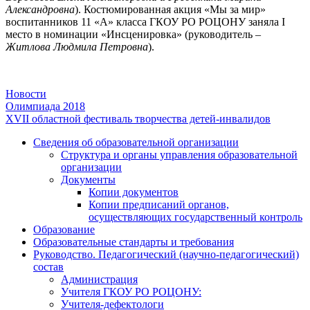
Александровна
). Костюмированная акция «Мы за мир»
воспитанников 11 «А» класса ГКОУ РО РОЦОНУ заняла I
место в номинации «Инсценировка» (руководитель –
Житлова Людмила Петровна
).
Новости
Навигация
Олимпиада 2018
XVII областной фестиваль творчества детей-инвалидов
по
Сведения об образовательной организации
записям
Структура и органы управления образовательной
организации
Документы
Копии документов
Копии предписаний органов,
осуществляющих государственный контроль
Образование
Образовательные стандарты и требования
Руководство. Педагогический (научно-педагогический)
состав
Администрация
Учителя ГКОУ РО РОЦОНУ:
Учителя-дефектологи