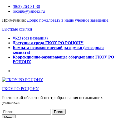
Перейти
(863) 263-31-30
к
roconu@yandex.ru
содержимому
Примечание:
Добро пожаловать в наше учебное заведение!
Быстрые ссылки
#623 (без названия)
Доступная среда ГКОУ РО РОЦОНУ
Комната психологической разгрузки (сенсорная
комната)
Коррекционно-развивающее оборудование ГКОУ РО
РОЦОНУ.
Горячее
питание
ГКОУ РО РОЦОНУ
Ростовский областной центр образования неслышащих
учащихся
Искать:
Меню