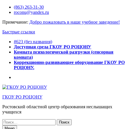
Перейти
(863) 263-31-30
к
roconu@yandex.ru
содержимому
Примечание:
Добро пожаловать в наше учебное заведение!
Быстрые ссылки
#623 (без названия)
Доступная среда ГКОУ РО РОЦОНУ
Комната психологической разгрузки (сенсорная
комната)
Коррекционно-развивающее оборудование ГКОУ РО
РОЦОНУ.
Горячее
питание
ГКОУ РО РОЦОНУ
Ростовский областной центр образования неслышащих
учащихся
Искать:
Меню