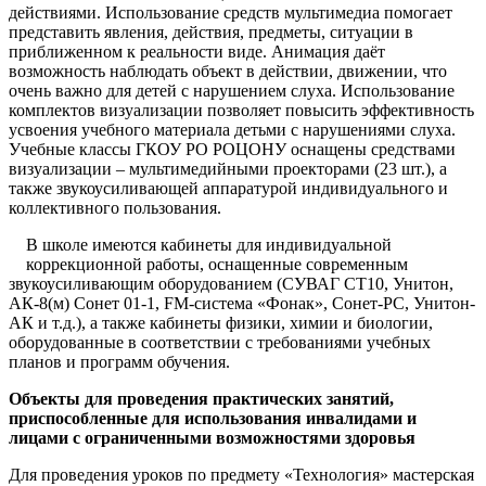
действиями. Использование средств мультимедиа помогает
представить явления, действия, предметы, ситуации в
приближенном к реальности виде. Анимация даёт
возможность наблюдать объект в действии, движении, что
очень важно для детей с нарушением слуха. Использование
комплектов визуализации позволяет повысить эффективность
усвоения учебного материала детьми с нарушениями слуха.
Учебные классы ГКОУ РО РОЦОНУ оснащены средствами
визуализации – мультимедийными проекторами (23 шт.), а
также звукоусиливающей аппаратурой индивидуального и
коллективного пользования.
В школе имеются кабинеты для индивидуальной
коррекционной работы, оснащенные современным
звукоусиливающим оборудованием (СУВАГ СТ10, Унитон,
АК-8(м) Сонет 01-1, FM-система «Фонак», Сонет-РС, Унитон-
АК и т.д.), а также кабинеты физики, химии и биологии,
оборудованные в соответствии с требованиями учебных
планов и программ обучения.
Объекты для проведения практических занятий,
приспособленные для использования инвалидами и
лицами с ограниченными возможностями здоровья
Для проведения уроков по предмету «Технология» мастерская