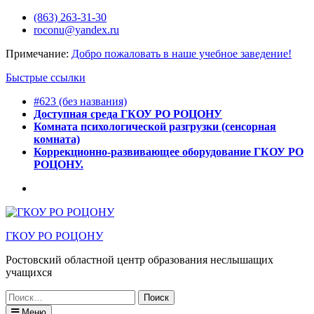
Перейти
(863) 263-31-30
к
roconu@yandex.ru
содержимому
Примечание:
Добро пожаловать в наше учебное заведение!
Быстрые ссылки
#623 (без названия)
Доступная среда ГКОУ РО РОЦОНУ
Комната психологической разгрузки (сенсорная
комната)
Коррекционно-развивающее оборудование ГКОУ РО
РОЦОНУ.
Горячее
питание
ГКОУ РО РОЦОНУ
Ростовский областной центр образования неслышащих
учащихся
Искать:
Меню