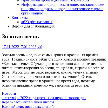
Программа производственного контроля
Информация о юридическом лице, поставляющем
пищевые продукты и продовольственное сырье в
организацию
Контакты
#623 (без названия)
Версия для слабовидящих
Золотая осень
17.11.2022
17.01.2023
vid
Золотая осень – одно из самых ярких и красочных времён
года! Традиционно, у ребят старших классов прошёл праздник
«Золотая осень». Обучающиеся исполнили жестовые песни,
читали стихотворения об осени, танцевали, играли в весёлые
игры. Мероприятие было веселым, ярким, увлекательным.
Ученики получили много позитивных эмоций. Осень –
необыкновенно яркое и урожайное время года, поэтому
осенний праздник, конечно же, запомнится ребятам.
Новости
Навигация
1 сентября 2022 года прозвенел первый звонок для
первоклассников нашей школы.
по
Единый день правовых знаний