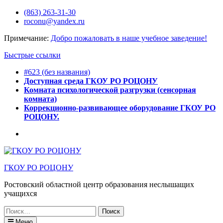
Перейти
(863) 263-31-30
к
roconu@yandex.ru
содержимому
Примечание:
Добро пожаловать в наше учебное заведение!
Быстрые ссылки
#623 (без названия)
Доступная среда ГКОУ РО РОЦОНУ
Комната психологической разгрузки (сенсорная
комната)
Коррекционно-развивающее оборудование ГКОУ РО
РОЦОНУ.
Горячее
питание
ГКОУ РО РОЦОНУ
Ростовский областной центр образования неслышащих
учащихся
Искать:
Меню