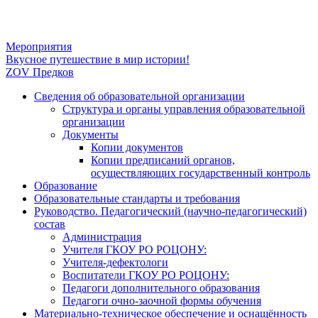
Мероприятия
Навигация
Вкусное путешествие в мир истории!
ZOV Предков
по
Сведения об образовательной организации
записям
Структура и органы управления образовательной
организации
Документы
Копии документов
Копии предписаний органов,
осуществляющих государственный контроль
Образование
Образовательные стандарты и требования
Руководство. Педагогический (научно-педагогический)
состав
Администрация
Учителя ГКОУ РО РОЦОНУ:
Учителя-дефектологи
Воспитатели ГКОУ РО РОЦОНУ:
Педагоги дополнительного образования
Педагоги очно-заочной формы обучения
Материально-техническое обеспечение и оснащённость