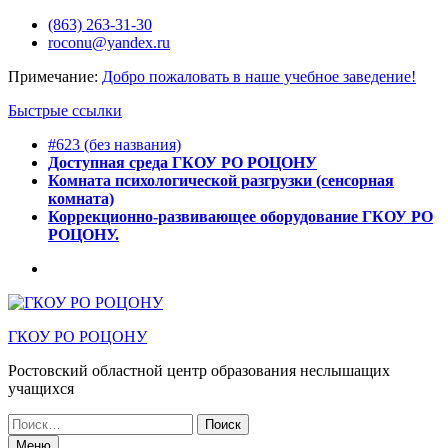
Перейти
(863) 263-31-30
к
roconu@yandex.ru
содержимому
Примечание:
Добро пожаловать в наше учебное заведение!
Быстрые ссылки
#623 (без названия)
Доступная среда ГКОУ РО РОЦОНУ
Комната психологической разгрузки (сенсорная
комната)
Коррекционно-развивающее оборудование ГКОУ РО
РОЦОНУ.
Горячее
питание
ГКОУ РО РОЦОНУ
Ростовский областной центр образования неслышащих
учащихся
Искать:
Меню