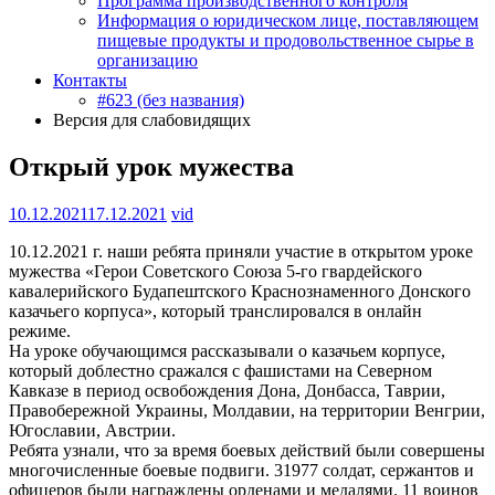
Программа производственного контроля
Информация о юридическом лице, поставляющем
пищевые продукты и продовольственное сырье в
организацию
Контакты
#623 (без названия)
Версия для слабовидящих
Открый урок мужества
10.12.2021
17.12.2021
vid
10.12.2021 г. наши ребята приняли участие в открытом уроке
мужества «Герои Советского Союза 5-го гвардейского
кавалерийского Будапештского Краснознаменного Донского
казачьего корпуса», который транслировался в онлайн
режиме.
На уроке обучающимся рассказывали о казачьем корпусе,
который доблестно сражался с фашистами на Северном
Кавказе в период освобождения Дона, Донбасса, Таврии,
Правобережной Украины, Молдавии, на территории Венгрии,
Югославии, Австрии.
Ребята узнали, что за время боевых действий были совершены
многочисленные боевые подвиги. 31977 солдат, сержантов и
офицеров были награждены орденами и медалями. 11 воинов