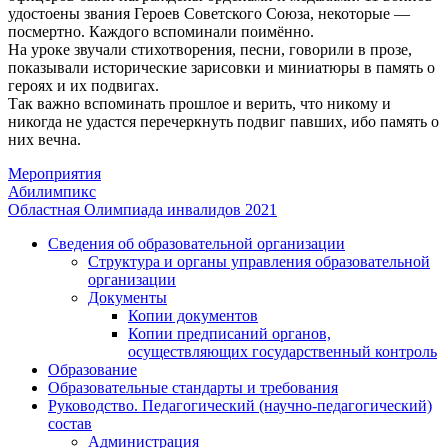
удостоены звания Героев Советского Союза, некоторые —
посмертно. Каждого вспоминали поимённо.
На уроке звучали стихотворения, песни, говорили в прозе,
показывали исторические зарисовки и миниатюры в память о
героях и их подвигах.
Так важно вспоминать прошлое и верить, что никому и
никогда не удастся перечеркнуть подвиг павших, ибо память о
них вечна.
Мероприятия
Навигация
Абилимпикс
Областная Олимпиада инвалидов 2021
по
Сведения об образовательной организации
записям
Структура и органы управления образовательной
организации
Документы
Копии документов
Копии предписаний органов,
осуществляющих государственный контроль
Образование
Образовательные стандарты и требования
Руководство. Педагогический (научно-педагогический)
состав
Администрация