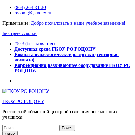
Перейти
(863) 263-31-30
к
roconu@yandex.ru
содержимому
Примечание:
Добро пожаловать в наше учебное заведение!
Быстрые ссылки
#623 (без названия)
Доступная среда ГКОУ РО РОЦОНУ
Комната психологической разгрузки (сенсорная
комната)
Коррекционно-развивающее оборудование ГКОУ РО
РОЦОНУ.
Горячее
питание
ГКОУ РО РОЦОНУ
Ростовский областной центр образования неслышащих
учащихся
Искать:
Меню