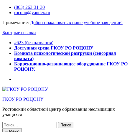
Перейти
(863) 263-31-30
к
roconu@yandex.ru
содержимому
Примечание:
Добро пожаловать в наше учебное заведение!
Быстрые ссылки
#623 (без названия)
Доступная среда ГКОУ РО РОЦОНУ
Комната психологической разгрузки (сенсорная
комната)
Коррекционно-развивающее оборудование ГКОУ РО
РОЦОНУ.
Горячее
питание
ГКОУ РО РОЦОНУ
Ростовский областной центр образования неслышащих
учащихся
Искать:
Меню